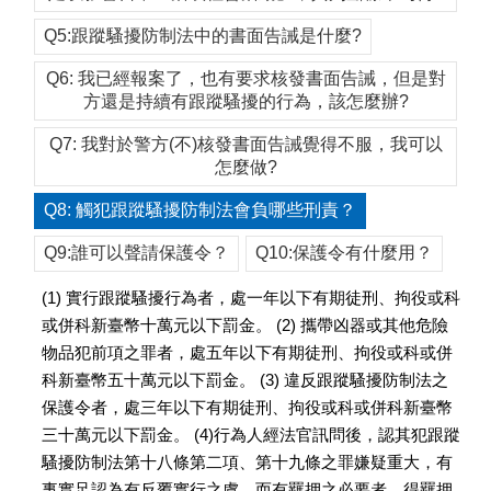
Q5:跟蹤騷擾防制法中的書面告誡是什麼?
Q6: 我已經報案了，也有要求核發書面告誡，但是對
方還是持續有跟蹤騷擾的行為，該怎麼辦?
Q7: 我對於警方(不)核發書面告誡覺得不服，我可以
怎麼做?
Q8: 觸犯跟蹤騷擾防制法會負哪些刑責？
Q9:誰可以聲請保護令？
Q10:保護令有什麼用？
(1) 實行跟蹤騷擾行為者，處一年以下有期徒刑、拘役或科
或併科新臺幣十萬元以下罰金。 (2) 攜帶凶器或其他危險
物品犯前項之罪者，處五年以下有期徒刑、拘役或科或併
科新臺幣五十萬元以下罰金。 (3) 違反跟蹤騷擾防制法之
保護令者，處三年以下有期徒刑、拘役或科或併科新臺幣
三十萬元以下罰金。 (4)行為人經法官訊問後，認其犯跟蹤
騷擾防制法第十八條第二項、第十九條之罪嫌疑重大，有
事實足認為有反覆實行之虞，而有羈押之必要者，得羈押