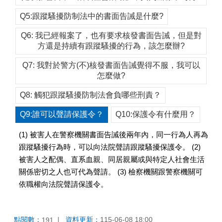
Q5:跟蹤騷擾防制法中的書面告誡是什麼?
Q6: 我已經報案了，也有要求核發書面告誡，但是對
方還是持續有跟蹤騷擾的行為，該怎麼辦?
Q7: 我對於警方(不)核發書面告誡覺得不服，我可以
怎麼做?
Q8: 觸犯跟蹤騷擾防制法會負哪些刑責？
Q9:誰可以聲請保護令？
Q10:保護令有什麼用？
(1) 被害人在警察機關書面告誡後兩年內，同一行為人再為
跟蹤騷擾行為時，可以向法院聲請跟蹤騷擾保護令。 (2)
被害人之配偶、直系血親、同居親屬或與特定人社會生活
關係密切之人也可代為聲請。 (3) 檢察機關跟警察機關可
依職權向法院聲請保護令。
點閱數：
資料更新：
115-06-08 18:00
191