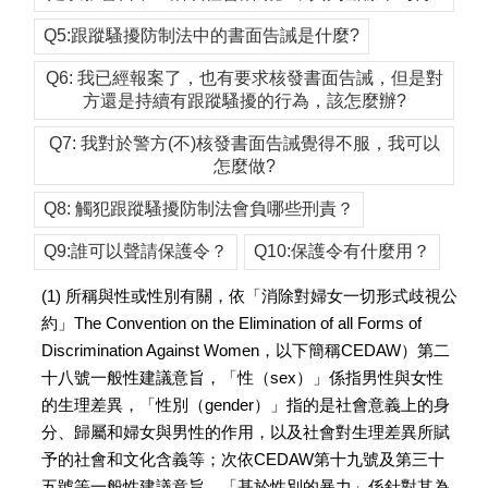
Q5:跟蹤騷擾防制法中的書面告誡是什麼?
Q6: 我已經報案了，也有要求核發書面告誡，但是對
方還是持續有跟蹤騷擾的行為，該怎麼辦?
Q7: 我對於警方(不)核發書面告誡覺得不服，我可以
怎麼做?
Q8: 觸犯跟蹤騷擾防制法會負哪些刑責？
Q9:誰可以聲請保護令？
Q10:保護令有什麼用？
(1) 所稱與性或性別有關，依「消除對婦女一切形式歧視公
約」The Convention on the Elimination of all Forms of
Discrimination Against Women，以下簡稱CEDAW）第二
十八號一般性建議意旨，「性（sex）」係指男性與女性
的生理差異，「性別（gender）」指的是社會意義上的身
分、歸屬和婦女與男性的作用，以及社會對生理差異所賦
予的社會和文化含義等；次依CEDAW第十九號及第三十
五號等一般性建議意旨，「基於性別的暴力」係針對其為