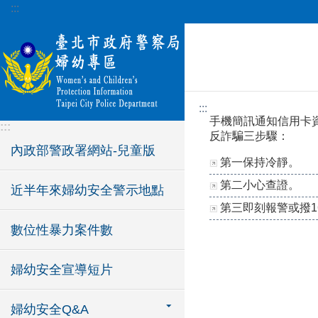
:::
跳到主要內容區塊
:::
手機簡訊通知信用卡
:::
反詐騙三步驟：
內政部警政署網站-兒童版
第一保持冷靜。
第二小心查證。
近半年來婦幼安全警示地點
第三即刻報警或撥1
數位性暴力案件數
婦幼安全宣導短片
婦幼安全Q&A