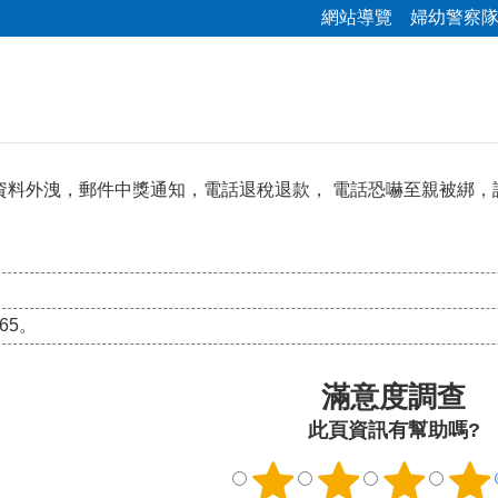
網站導覽
婦幼警察
資料外洩，郵件中獎通知，電話退稅退款， 電話恐嚇至親被綁，
65。
滿意度調查
此頁資訊有幫助嗎?