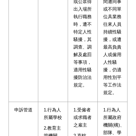
或公眾得
間遭同事
出入場所
或不同單
執行職務
位具業務
時，遭不
往來人員
特定人性
持續性騷
騷擾，其
擾，或遭
調查、調
最高負責
解及處罰
人或僱用
等事項，
人性騷
適用性騷
擾，仍適
擾防治法
用性別平
規定。
等工作法
規定。
申訴管道
1.行為人
1.受僱者
1.行為人
所屬學校
或求職者
所屬政府
之雇主
機關(構)、
2.教育主
部隊、學
管機關
2.直轄