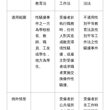
教育法
工作法
治法
適用範圍
性騷擾事
受僱者於
不適用性
件之一方
執行職務
別平等教
為學校校
時，任何
育法及性
長、教
人對其造
別平等工
師、職
成敵意環
作法之性
員、工友
境性騷
騷擾事件
或學生，
擾，或雇
他方為學
主對受僱
生。
者或求職
者實施交
換條件性
騷擾。
例外情形
受僱者於
受僱者於
公共場所
非工作時