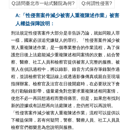
Q:請問臺北市一站式醫院為何?
Q:何謂性侵害?
A:「性侵害案件減少被害人重複陳述作業」被害
人權益保障說明：
刑法規定性侵害案件大部分是非告訴乃論，就如同殺人罪
一樣，國家必須追究嫌疑人的罪行。「性侵害案件減少被
害人重複陳述作業」是一個專業整合的作業流程，為了保
護您日後上法庭能減少重複陳述相同案情的次數，結合警
察、醫療、社工人員和檢察官提供被害人完整的服務。被
害人在偵訊過程中，將以錄影、錄音方式保存筆錄製作過
程，並請檢察官於電話線上或透過影像傳真或親自至現場
指揮辦案。檢察官及法官在日後開庭時，在必要狀況下會
先行勘驗錄影帶，儘量避免對您要求重複陳述相同案情，
使您不必一再回想過程而覺得痛苦。但是，如果您有找到
新的證據或有話想再向法庭陳述，您仍然可以再說明。
「性侵害案件減少被害人重複陳述作業」流程可以提供以
下權益保障，若有何疑問，警察、醫療人員、社工人員及
檢察官們都樂意為您說明與服務。