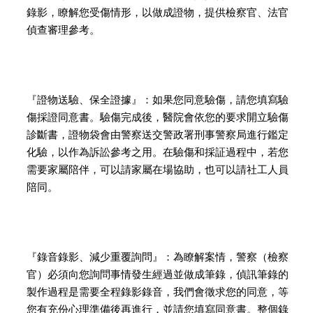
錄影，瞭解您受傷情形，以做成證物，提供檢察官、法官
偵查審理參考。
『證物送驗、保全證據』：如果您同意驗傷，請您填寫驗
傷採證同意書。驗傷完成後，醫院會依您的要求開立驗傷
診斷書，證物袋會由警察送交警政署刑事警察局進行鑑定
化驗，以作為訴訟參考之用。在驗傷和採証過程中，若您
需要家屬陪伴，可以請家屬在場協助，也可以請社工人員
陪同。
『錄音錄影、減少重覆詢問』：為瞭解案情，警察（檢察
官）必須向您詢問事情發生經過並做成筆錄，偵訊筆錄的
製作過程是需要全程錄影錄音，我們會徵求您的同意，等
您有充份心理準備後再進行，並請您填寫同意書。整個錄