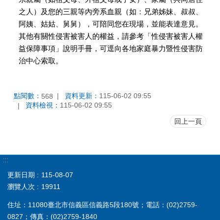
之人）及您的三親等內旁系血親（如：兄弟姊妹、叔叔、
阿姨、姑姑、舅舅），可陪同您在現場，並能表達意見。
其他有關性侵害被害人的權益，請參考「性侵害被害人權
益保障事項」說明手冊，可逕向各地家庭暴力暨性侵害防
治中心索取。
點閱數：
資料更新：
115-06-02 09:55
568
資料檢視：
115-06-02 09:55
回上一頁
:::
更新日期
115-08-07
瀏覽人次
19911
住址：11080臺北市信義區信義路5段180號；電話：(02)2759-
0827；傳真：(02)2759-1840